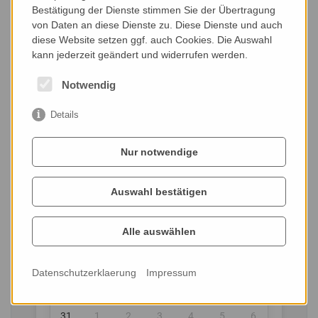
Bestätigung der Dienste stimmen Sie der Übertragung
von Daten an diese Dienste zu. Diese Dienste und auch
diese Website setzen ggf. auch Cookies. Die Auswahl
kann jederzeit geändert und widerrufen werden.
Notwendig
Wunschtermin:
Details
Nur notwendige
Mo
Di
Mi
Do
Fr
Sa
So
27
28
29
30
31
1
2
Auswahl bestätigen
3
4
5
6
7
8
9
Alle auswählen
10
11
12
13
14
15
16
17
18
19
20
21
22
23
Datenschutzerklaerung
Impressum
24
25
26
27
28
29
30
31
1
2
3
4
5
6